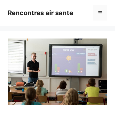
Aller
au
Rencontres air sante
Menu
contenu