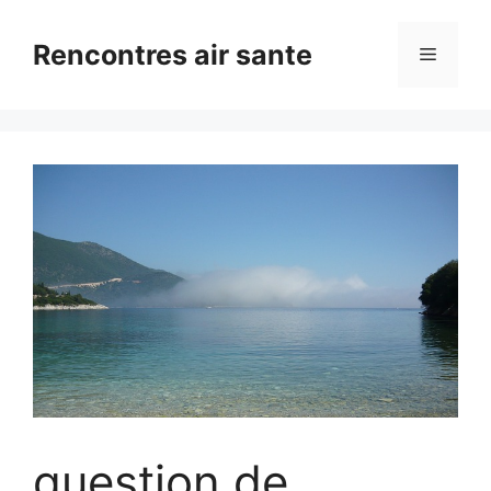
Aller
au
Rencontres air sante
Menu
contenu
question de