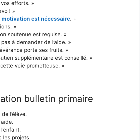
vos efforts. »
avo ! »
 motivation est nécessaire
. »
ions. »
ion soutenue est requise. »
 pas à demander de l’aide. »
vérance porte ses fruits. »
outien supplémentaire est conseillé. »
r cette voie prometteuse. »
ation bulletin primaire
de l’élève.
raide.
l’enfant.
s les projets.