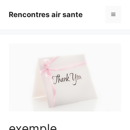
Aller
au
Rencontres air sante
Menu
contenu
exemple